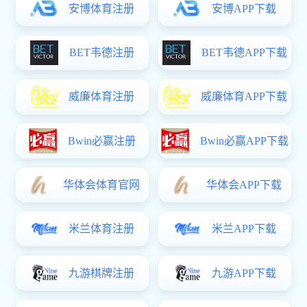
开云体育app官方在线入口-开云 分享比赛海报到
朋友圈。
探索更多内容
应用内网页沙箱隔...
私钥存储在硬件安全模...
体育看点
贾秀全铲断
求购询价