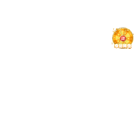
开云体育app官方在线入口-开云...
开云体育app官方在线入口-开云 拦截已知恶意网
址与钓鱼链接。
控球率、射门数、跑动距离……...
员工数据访问权限最小化。
转会、伤病、赛前发布会，开云体...
开云体育app官方在线入口-开云 — 你的随身 开云
体育app官方在线入口 赛事中心，比分、数据、社
区...