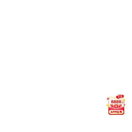
认证
传奇回顾，开云体育app官方在线...